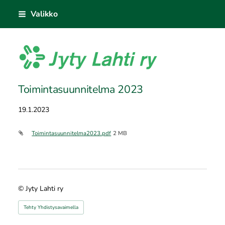
Siirry
Valikko
sivun
sisältöön
Jyty Lahti ry
Toimintasuunnitelma 2023
19.1.2023
Toimintasuunnitelma2023.pdf
2 MB
©
Jyty Lahti ry
Tehty Yhdistysavaimella