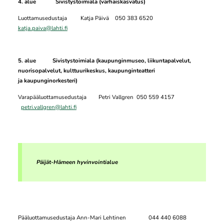
4. alue
Sivistystoimiala (varhaiskasvatus)
Luottamusedustaja Katja Päivä 050 383 6520
katja.paiva@lahti.fi
5. alue Sivistystoimiala (kaupunginmuseo, liikuntapalvelut,
nuorisopalvelut, kulttuurikeskus, kaupunginteatteri
ja kaupunginorkesteri)
Varapääluottamusedustaja Petri Vallgren 050 559 4157
petri.vallgren@lahti.fi
Päijät-Hämeen hyvinvointialue
Pääluottamusedustaja Ann-Mari Lehtinen 044 440 6088