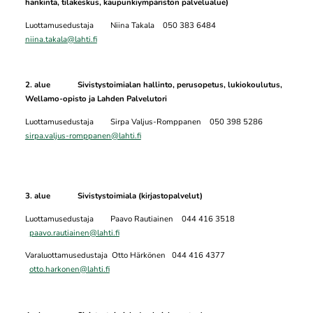
hankinta, tilakeskus, kaupunkiympäristön palvelualue)
Luottamusedustaja Niina Takala 050 383 6484
niina.takala@lahti.fi
2. alue
Sivistystoimialan hallinto, perusopetus, lukiokoulutus,
Wellamo-opisto ja Lahden Palvelutori
Luottamusedustaja Sirpa Valjus-Romppanen 050 398 5286
sirpa.valjus-romppanen@lahti.fi
3. alue Sivistystoimiala (kirjastopalvelut)
Luottamusedustaja Paavo Rautiainen 044 416 3518
paavo.rautiainen@lahti.fi
Varaluottamusedustaja Otto Härkönen 044 416 4377
otto.harkonen@lahti.fi