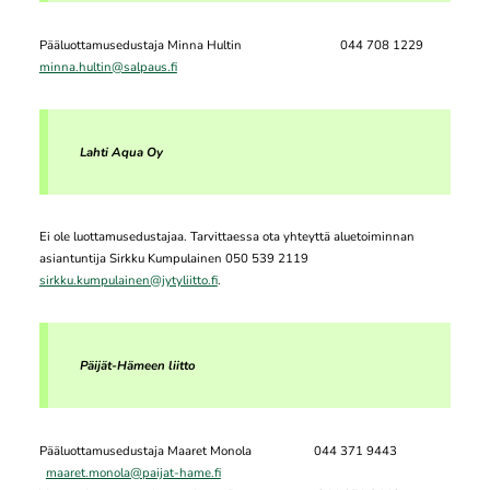
Pääluottamusedustaja Minna Hultin 044 708 1229
minna.hultin@salpaus.fi
Lahti Aqua Oy
Ei ole luottamusedustajaa. Tarvittaessa ota yhteyttä aluetoiminnan
asiantuntija Sirkku Kumpulainen 050 539 2119
sirkku.kumpulainen@jytyliitto.fi
.
Päijät-Hämeen liitto
Pääluottamusedustaja Maaret Monola 044 371 9443
maaret.monola@paijat-hame.fi