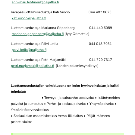
ann-mari.lehtinen@paijatha.fi
Varapääluottamusedustaja Kati Vuorio 044 482 8623
kati.vuorio@paijatha.fi
Luottamusedustaja Marianna Gripenberg 044 440 6089
marianna.gripenberg@paijatha.fi
(Jyty Orimattila)
Luottamusedustaja Päivi Lotila 044 018 7031
paivi.lotila@paijatha.fi
Luottamusedustaja Petri Marjamäki 044 729 7317
petri.marjamaki@paijatha.fi
(Lahden palomiesyhdistys)
Luottamusedustajien toimialueena on koko hyvinvointialue ja kaikki
toimialat:
• Terveys- ja sairaanhoitopalvelut • Ikääntyneiden
palvelut ja kuntoutus • Perhe- ja sosiaalipalvelut • Yhtymäpalvelut •
Ympäristöterveyskeskus
• Sosiaalialan osaamiskeskus Verso-liikelaitos • Päijät-Hämeen
pelastuslaitos