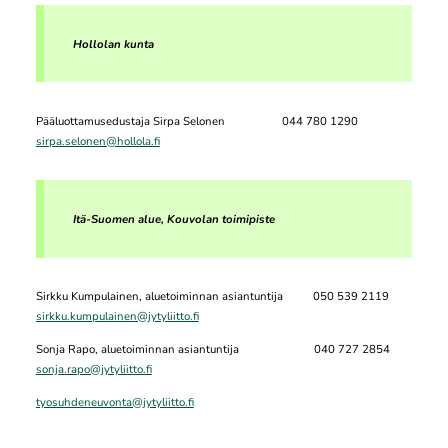
Hollolan kunta
Pääluottamusedustaja Sirpa Selonen 044 780 1290
sirpa.selonen@hollola.fi
Itä-Suomen alue, Kouvolan toimipiste
Sirkku Kumpulainen, aluetoiminnan asiantuntija 050 539 2119
sirkku.kumpulainen@jytyliitto.fi
Sonja Rapo, aluetoiminnan asiantuntija 040 727 2854
sonja.rapo@jytyliitto.fi
tyosuhdeneuvonta@jytyliitto.fi