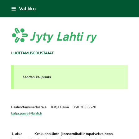
Siirry
Valikko
sivun
sisältöön
Jyty Lahti ry
LUOTTAMUSEDUSTAJAT
Lahden kaupunki
Pääluottamusedustaja Katja Päivä 050 383 6520
katja.paiva@lahti.fi
1. alue
Keskushallinto (konsernihallintopalvelut, hepa,