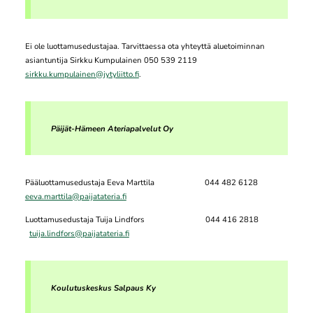
Ei ole luottamusedustajaa. Tarvittaessa ota yhteyttä aluetoiminnan
asiantuntija Sirkku Kumpulainen 050 539 2119
sirkku.kumpulainen@jytyliitto.fi
.
Päijät-Hämeen Ateriapalvelut Oy
Pääluottamusedustaja Eeva Marttila 044 482 6128
eeva.marttila@paijatateria.fi
Luottamusedustaja Tuija Lindfors 044 416 2818
tuija.lindfors@paijatateria.fi
Koulutuskeskus Salpaus Ky