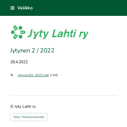
Siirry
Valikko
sivun
sisältöön
Jyty Lahti ry
Jytynen 2 / 2022
28.4.2022
Jytynen02_2022.pdf
4 MB
©
Jyty Lahti ry
Tehty Yhdistysavaimella