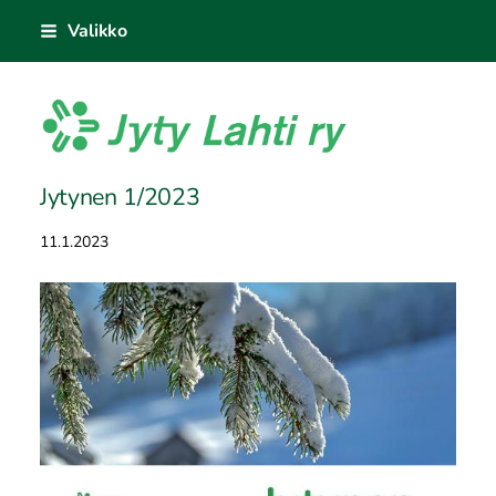
Siirry
Valikko
sivun
sisältöön
Jyty Lahti ry
Jytynen 1/2023
11.1.2023