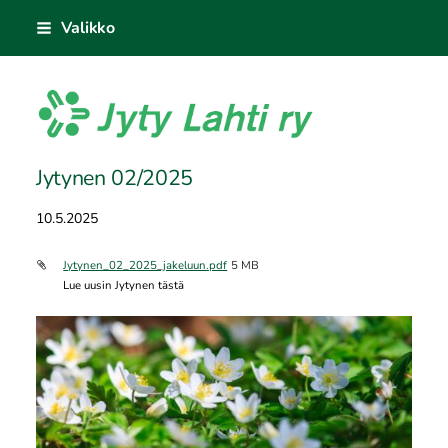
Siirry
Valikko
sivun
sisältöön
Jyty Lahti ry
Jytynen 02/2025
10.5.2025
Jytynen_02_2025_jakeluun.pdf
5 MB
Lue uusin Jytynen tästä