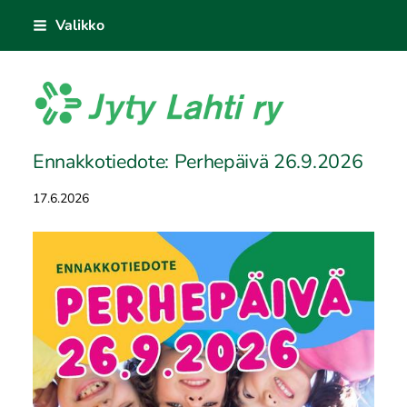
Siirry
Valikko
sivun
sisältöön
Jyty Lahti ry
Ennakkotiedote: Perhepäivä 26.9.2026
17.6.2026