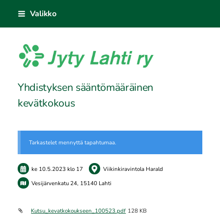
Siirry
Valikko
sivun
sisältöön
Jyty Lahti ry
Yhdistyksen sääntömääräinen
kevätkokous
Tarkastelet mennyttä tapahtumaa.
ke 10.5.2023
klo 17
Viikinkiravintola Harald
Vesijärvenkatu 24, 15140 Lahti
Kutsu_kevatkokoukseen_100523.pdf
128 KB