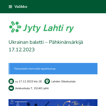
Siirry
Valikko
sivun
sisältöön
Jyty Lahti ry
Ukrainan baletti – Pähkinänsärkijä
17.12.2023
Tarkastelet mennyttä tapahtumaa.
su 17.12.2023
klo 18
Lahden Sibeliustalo
Ankkurikatu 7, 15140 Lahti