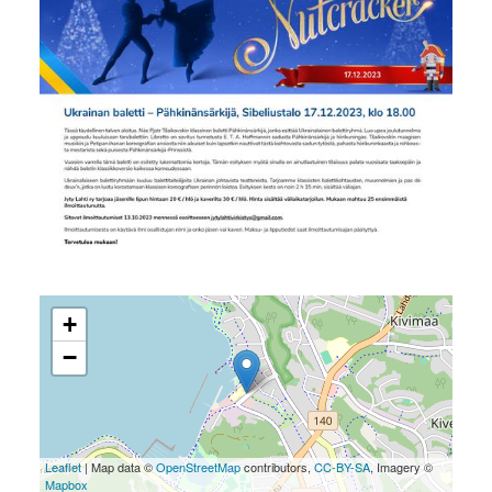
+
−
Leaflet
| Map data ©
OpenStreetMap
contributors,
CC-BY-SA
, Imagery ©
Mapbox