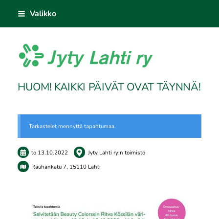
Siirry
Valikko
sivun
sisältöön
Jyty Lahti ry
HUOM! KAIKKI PÄIVÄT OVAT TÄYNNÄ!
Tarkastelet mennyttä tapahtumaa.
to 13.10.2022
Jyty Lahti ry:n toimisto
Rauhankatu 7, 15110 Lahti