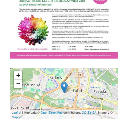
+
−
Leaflet
| Map data ©
OpenStreetMap
contributors,
CC-BY-SA
, Imagery ©
Mapbox