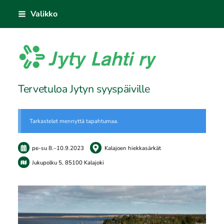
Siirry
Valikko
sivun
sisältöön
Jyty Lahti ry
Tervetuloa Jytyn syyspäiville
Tarkastelet mennyttä tapahtumaa.
pe-su
8.
–
10.9.2023
Kalajoen hiekkasärkät
Jukupolku 5, 85100 Kalajoki