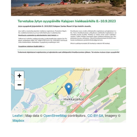
+
−
Leaflet
| Map data ©
OpenStreetMap
contributors,
CC-BY-SA
, Imagery ©
Mapbox