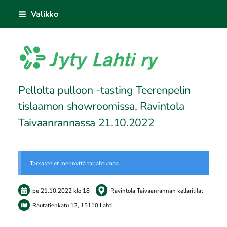
Siirry
Valikko
sivun
sisältöön
Jyty Lahti ry
Pellolta pulloon -tasting Teerenpelin
tislaamon showroomissa, Ravintola
Taivaanrannassa 21.10.2022
Tarkastelet mennyttä tapahtumaa.
pe 21.10.2022
klo 18
Ravintola Taivaanrannan kellaritilat
Rautatienkatu 13, 15110 Lahti