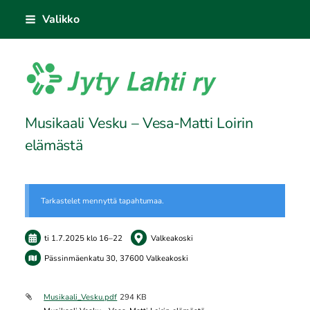
Siirry
Valikko
sivun
sisältöön
Jyty Lahti ry
Musikaali Vesku – Vesa-Matti Loirin
elämästä
Tarkastelet mennyttä tapahtumaa.
ti 1.7.2025
klo 16
–
22
Valkeakoski
Pässinmäenkatu 30, 37600 Valkeakoski
Musikaali_Vesku.pdf
294 KB