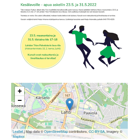
+
−
Leaflet
| Map data ©
OpenStreetMap
contributors,
CC-BY-SA
, Imagery ©
Mapbox