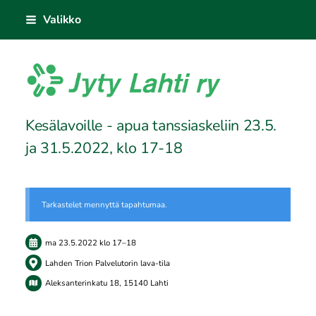
Siirry
Valikko
sivun
sisältöön
Jyty Lahti ry
Kesälavoille - apua tanssiaskeliin 23.5.
ja 31.5.2022, klo 17-18
Tarkastelet mennyttä tapahtumaa.
ma 23.5.2022
klo 17
–
18
Lahden Trion Palvelutorin lava-tila
Aleksanterinkatu 18, 15140 Lahti