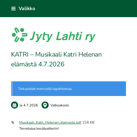
Siirry
Valikko
sivun
sisältöön
Jyty Lahti ry
KATRI – Musikaali Katri Helenan
elämästä 4.7.2026
Tarkastelet mennyttä tapahtumaa.
la 4.7.2026
Valkeakoski
Musikaali_Katri_Helenan_elamasta.pdf
216 KB
Tervetuloa kesäteatteriin!