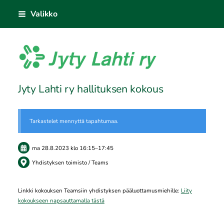
Siirry
Valikko
sivun
sisältöön
Jyty Lahti ry
Jyty Lahti ry hallituksen kokous
Tarkastelet mennyttä tapahtumaa.
ma 28.8.2023
klo 16:15
–
17:45
Yhdistyksen toimisto / Teams
Linkki kokouksen Teamsiin yhdistyksen pääluottamusmiehille:
Liity
kokoukseen napsauttamalla tästä