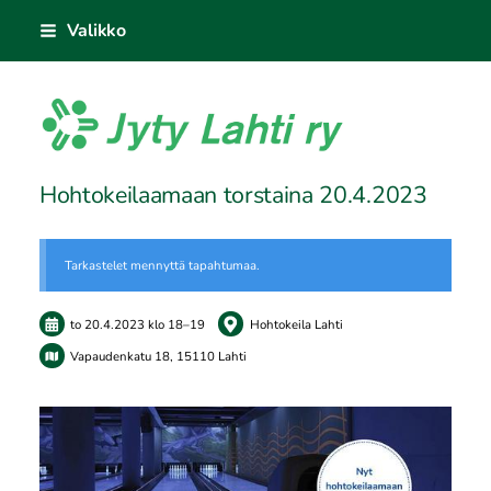
Siirry
Valikko
sivun
sisältöön
Jyty Lahti ry
Hohtokeilaamaan torstaina 20.4.2023
Tarkastelet mennyttä tapahtumaa.
to 20.4.2023
klo 18
–
19
Hohtokeila Lahti
Vapaudenkatu 18, 15110 Lahti