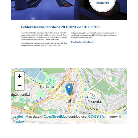
+
−
Leaflet
| Map data ©
OpenStreetMap
contributors,
CC-BY-SA
, Imagery ©
Mapbox