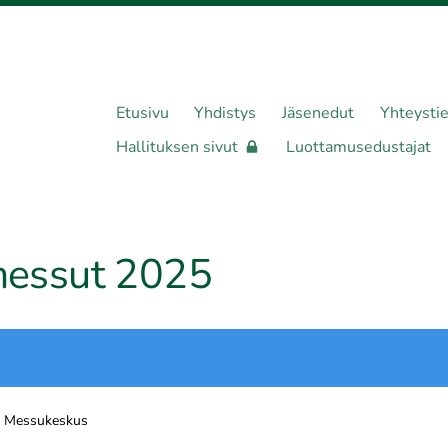
Etusivu
Yhdistys
Jäsenedut
Yhteysti
Hallituksen sivut
Luottamusedustajat
amessut 2025
n Messukeskus