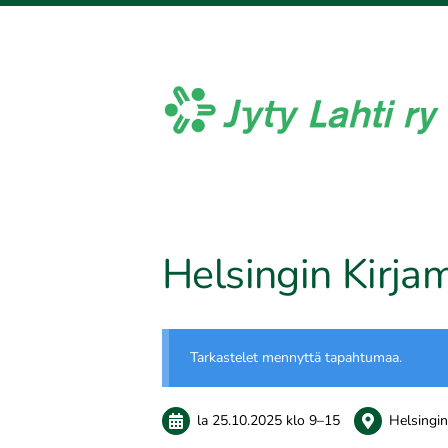
Siirry
sivun
sisältöön
Jyty Lahti ry
Helsingin Kirj
Tarkastelet mennyttä tapahtumaa.
la 25.10.2025
klo 9
–
15
Helsingi