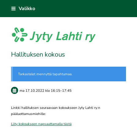
Siirry
Valikko
sivun
sisältöön
Jyty Lahti ry
Hallituksen kokous
Tarkastelet mennyttä tapahtumaa.
ma 17.10.2022
klo 16:15
–
17:45
Linkki hallituksen seuraavaan kokoukseen Jyty Lahti ry:n
pääluottamusmiehille:
Liity kokoukseen napsauttamalla tästä